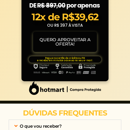
DE
R$ 897,00
por apenas
12x
de R$39,62
OU R$ 397 À VISTA
QUERO APROVEITAR A
OFERTA!
Pague no cartão de crédito ou PIX
e receba em minutos o acesso no seu e-mail .
DÚVIDAS FREQUENTES
O que vou receber?